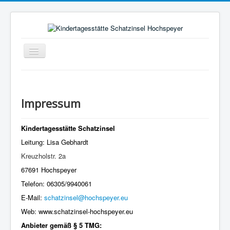
Navigation
an/aus
Aktuelles
Pädagogischer Alltag
Impressum
Rahmenbedingungen
Kindertagesstätte Schatzinsel
Bild vom Kind
Leitung: Lisa Gebhardt
Elternausschuss
Kreuzholstr. 2a
Förderverein
67691 Hochspeyer
Träger
Telefon: 06305/9940061
E-Mail:
schatzinsel@hochspeyer.eu
Kontakt
Web:
www.schatzinsel-hochspeyer.eu
Hochspeyer
Anbieter gemäß § 5 TMG: