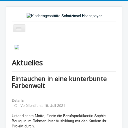
Navigation
an/aus
Aktuelles
Pädagogischer Alltag
Aktuelles
Rahmenbedingungen
Bild vom Kind
Eintauchen in eine kunterbunte
Elternausschuss
Farbenwelt
Förderverein
Details
Träger
Veröffentlicht: 19. Juli 2021
Kontakt
Unter diesem Motto, führte die Berufspraktikantin Sophie
Hochspeyer
Bourquin im Rahmen ihrer Ausbildung mit den Kindern ihr
Projekt durch.