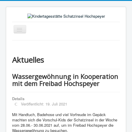
Navigation
an/aus
Aktuelles
Pädagogischer Alltag
Aktuelles
Rahmenbedingungen
Bild vom Kind
Wassergewöhnung in Kooperation
mit dem Freibad Hochspeyer
Elternausschuss
Förderverein
Details
Träger
Veröffentlicht: 19. Juli 2021
Kontakt
Mit Handtuch, Badehose und viel Vorfreude im Gepäck
machten sich die Vorschul-Kids der Schatzinsel in der Woche
Hochspeyer
vom 28.06.- 30.06.2021 auf, um im Freibad Hochspeyer die
Wassergewöhnung zu besuchen.