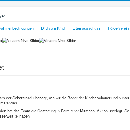
Rahmenbedingungen
Bild vom Kind
Elternausschuss
Förderverein
et
am der Schatzinsel überlegt, wie wir die Bäder der Kinder schöner und bunte
entstanden.
erden hat das Team die Gestaltung in Form einer Mitmach- Aktion überlegt. S
sserwelt teilhaben.