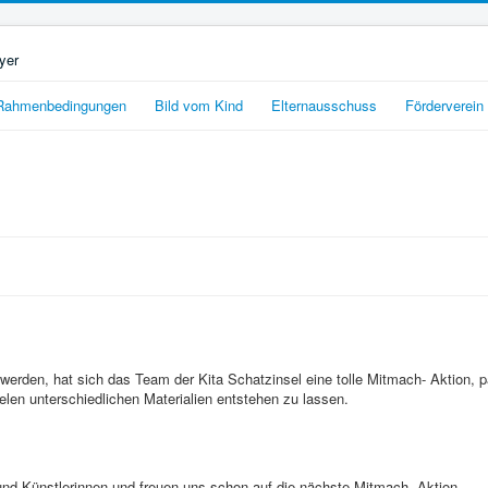
Rahmenbedingungen
Bild vom Kind
Elternausschuss
Förderverein
 werden, hat sich das Team der Kita Schatzinsel eine tolle Mitmach- Aktion, p
ielen unterschiedlichen Materialien entstehen zu lassen.
und Künstlerinnen und freuen uns schon auf die nächste Mitmach- Aktion.