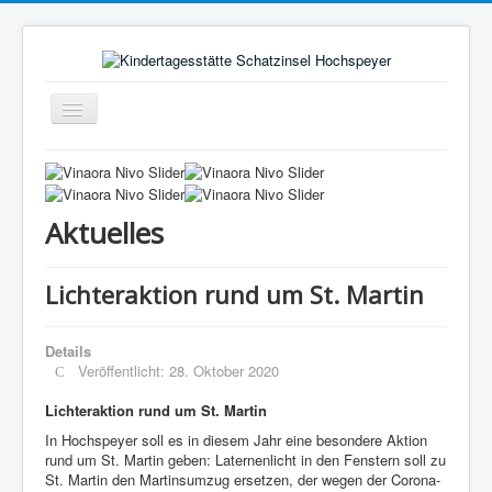
Navigation
an/aus
Aktuelles
Pädagogischer Alltag
Aktuelles
Rahmenbedingungen
Bild vom Kind
Lichteraktion rund um St. Martin
Elternausschuss
Förderverein
Details
Veröffentlicht: 28. Oktober 2020
Träger
Lichteraktion rund um St. Martin
Kontakt
In Hochspeyer soll es in diesem Jahr eine besondere Aktion
rund um St. Martin geben: Laternenlicht in den Fenstern soll zu
Hochspeyer
St. Martin den Martinsumzug ersetzen, der wegen der Corona-