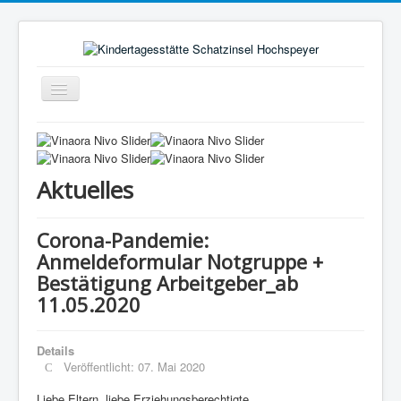
Navigation
an/aus
Aktuelles
Pädagogischer Alltag
Aktuelles
Rahmenbedingungen
Bild vom Kind
Corona-Pandemie:
Elternausschuss
Anmeldeformular Notgruppe +
Bestätigung Arbeitgeber_ab
Förderverein
11.05.2020
Träger
Kontakt
Details
Veröffentlicht: 07. Mai 2020
Hochspeyer
Liebe Eltern, liebe Erziehungsberechtigte,