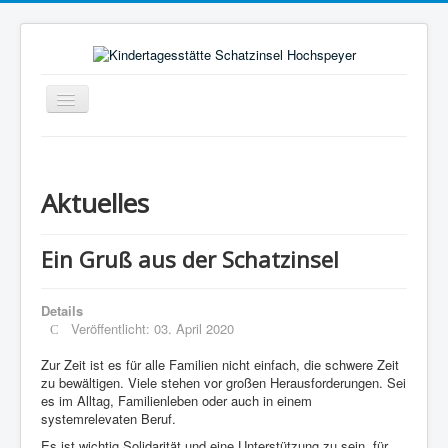
Navigation
an/aus
Aktuelles
Pädagogischer Alltag
Aktuelles
Rahmenbedingungen
Bild vom Kind
Ein Gruß aus der Schatzinsel
Elternausschuss
Details
Förderverein
Veröffentlicht: 03. April 2020
Träger
Zur Zeit ist es für alle Familien nicht einfach, die schwere Zeit
zu bewältigen. Viele stehen vor großen Herausforderungen. Sei
Kontakt
es im Alltag, Familienleben oder auch in einem
systemrelevaten Beruf.
Hochspeyer
Es ist wichtig Solidarität und eine Unterstützung zu sein, für